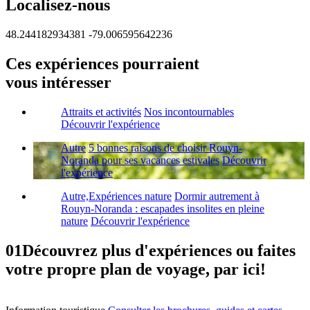
Localisez-nous
48.244182934381
-79.006595642236
Ces expériences pourraient
vous intéresser
Attraits et activités
Nos incontournables
Découvrir l'expérience
Autre
5 bonnes raisons de choisir Rouyn-
Noranda pour ses vacances estivales
Découvrir
l'expérience
Autre,Expériences nature
Dormir autrement à
Rouyn-Noranda : escapades insolites en pleine
nature
Découvrir l'expérience
01
Découvrez plus d'expériences ou faites
votre propre plan de voyage, par ici!