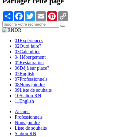
Partager cette page
Partager
Facebook
Twitter
Email
Pinterest
Copy
Link
01
Expériences
02
Quoi faire?
03
Calendrier
04
Hébergement
05
Restauration
06
Déjà sur place?
07
English
07
Professionnels
08
Nous joindre
09
Liste de souhaits
10
Station RN
11
English
Accueil
Professionnels
Nous joindre
Liste de souhaits
Station RN